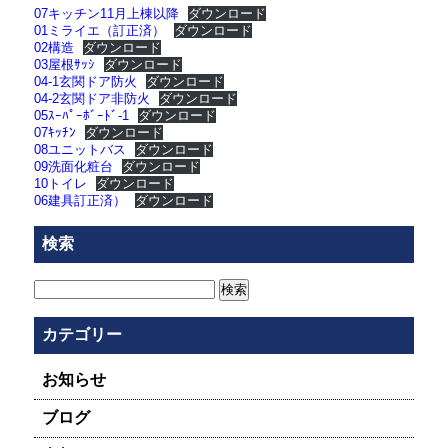
07キッチン11月上棟以降
ダウンロード
01ミライエ（訂正済）
ダウンロード
02構造
ダウンロード
03屋根ｻｯｼ
ダウンロード
04-1玄関ドア防火
ダウンロード
04-2玄関ドア非防火
ダウンロード
05ｽｰﾊﾟｰﾎﾞｰﾄﾞ-1
ダウンロード
07ｷｯﾁﾝ
ダウンロード
08ユニットバス
ダウンロード
09洗面化粧台
ダウンロード
10トイレ
ダウンロード
06建具訂正済）
ダウンロード
検索
検
索:
カテゴリー
お知らせ
ブログ