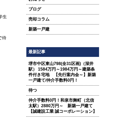
ブログ
学生
売却コラム
新築一戸建
で待
最新記事
堺市中区東山798(全31区画)（深井
駅） 1584万円～1984万円～建築条
件付き宅地 【先行案内会～】新築
一戸建て/仲介手数料0円！
待つ
仲介手数料0円！和泉市舞町（北信
太駅）2880万円～ 新築一戸建て
【誠建設工業 誠コーポレーション】