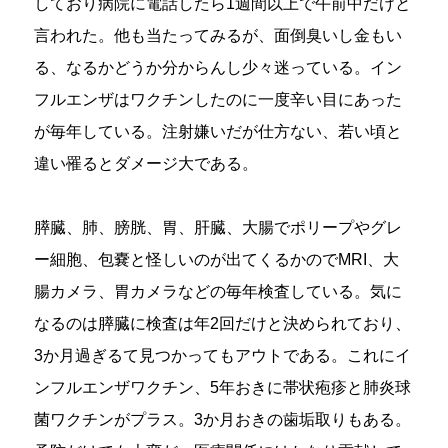
しており病院に電話したら1週間以上で午前中だけと
言われた。他も当たってみるが、面倒臭いし金もい
る、なるかどうか分からんし少々迷っている。イン
フルエンザはワクチンしたのに一度辛い目にあった
が毎年している。注射嫌いだが仕方ない、若い頃と
違い罹るとダメージ大である。
膵臓、肺、膀胱、胃、肝臓、大腸でポリープやグレ
ー細胞、包嚢と怪しいのが出てくるかのでMRI、大
腸カメラ、胃カメラなどの毎年検査している。気に
なるのは膵臓に検査は年2回だけと決められており、
3か月過ぎるて見つかってもアウトである。これにイ
ンフルエンザワクチン、5年おきに帯状疱疹と肺炎球
菌ワクチンがプラス。3か月おきの歯垢取りもある。