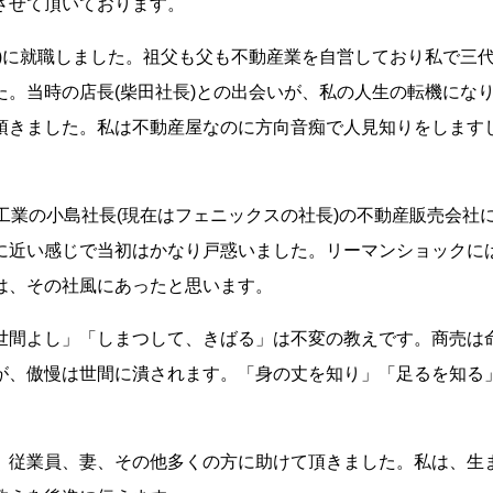
させて頂いております。
)に就職しました。祖父も父も不動産業を自営しており私で三
。当時の店長(柴田社長)との出会いが、私の人生の転機にな
頂きました。私は不動産屋なのに方向音痴で人見知りをします
工業の小島社長(現在はフェニックスの社長)の不動産販売会社
に近い感じで当初はかなり戸惑いました。リーマンショックに
は、その社風にあったと思います。
世間よし」「しまつして、きばる」は不変の教えです。商売は
が、傲慢は世間に潰されます。「身の丈を知り」「足るを知る
、従業員、妻、その他多くの方に助けて頂きました。私は、生