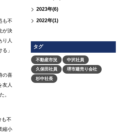
2023年(6)
2022年(1)
処も不
先が決
あり人
タグ
ける」
不動産市況
中沢社員
久保田社員
堺市建売り会社
時の喜
杉中社長
を友人
した。
分も不
業縮小