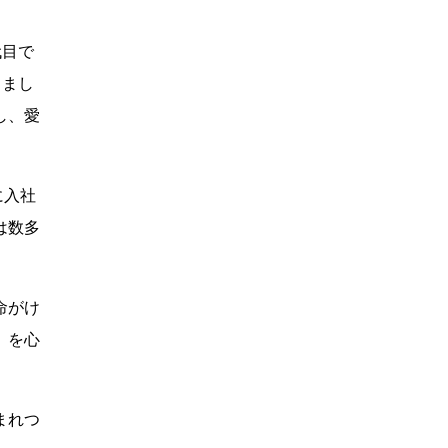
代目で
りまし
し、愛
に入社
は数多
命がけ
」を心
まれつ